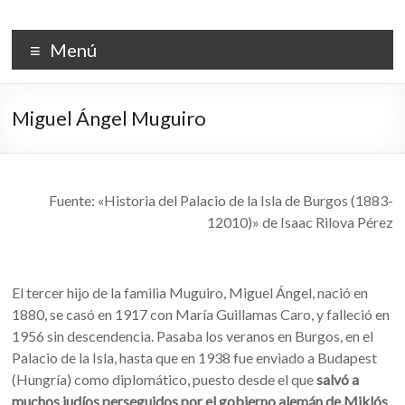
Saltar
al
PALACIO DE LA ISLA
contenido
Menú
Miguel Ángel Muguiro
Fuente: «Historia del Palacio de la Isla de Burgos (1883-
12010)» de Isaac Rilova Pérez
El tercer hijo de la familia Muguiro, Miguel Ángel, nació en
1880, se casó en 1917 con María Guillamas Caro, y falleció en
1956 sin descendencia. Pasaba los veranos en Burgos, en el
Palacio de la Isla, hasta que en 1938 fue enviado a Budapest
(Hungría) como diplomático, puesto desde el que
salvó a
muchos judíos perseguidos por el gobierno alemán de Miklós