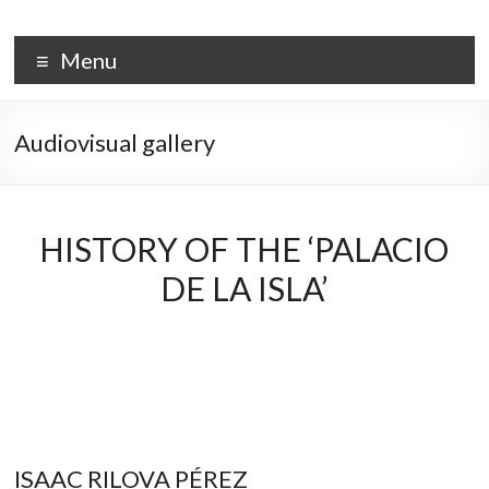
Skip
to
PALACIO DE LA ISLA
content
Menu
Audiovisual gallery
HISTORY OF THE ‘PALACIO
DE LA ISLA’
ISAAC RILOVA PÉREZ